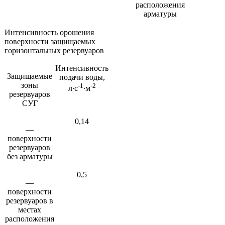
расположения
арматуры
Интенсивность орошения
поверхности защищаемых
горизонтальных резервуаров
Интенсивность
Защищаемые
подачи воды,
зоны
-1
-2
л∙с
∙м
резервуаров
СУГ
0,14
—
поверхности
резервуаров
без арматуры
0,5
—
поверхности
резервуаров в
местах
расположения