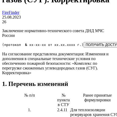
FireFinder
25.08.2023
26
Заключение нормативно-технического совета ДНД МЧС
России
(протокол  № 
xx-xx-xx
 от 
xx.xx.xxxx
 г.)
ПОЛУЧИТЬ ДОСТУ
На согласование представлена документация: Изменения и
дополнения в специальные технические условия по
обеспечению пожарной безопасности: «Комплекс по
перегрузке сжиженных углеводородных газов (СУГ).
Корректировка»
1. Перечень изменений
№ п/п
№
Ранее принятые
пункта
формулировки
в СТУ
1.
2.4.11
Для теплоизоляции
резервуаров хранения СУ