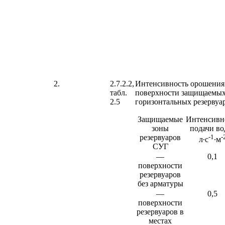
2.
2.7.2.2,
Интенсивность орошения
табл.
поверхности защищаемы
2.5
горизонтальных резервуа
Защищаемые
Интенсивн
зоны
подачи во
резервуаров
-1
-
л∙с
∙м
СУГ
—
0,1
поверхности
резервуаров
без арматуры
—
0,5
поверхности
резервуаров в
местах