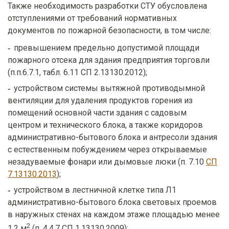
Также необходимость разработки СТУ обусловлена
отступлениями от требований нормативных
документов по пожарной безопасности, в том числе:
превышением предельно допустимой площади
пожарного отсека для здания предприятия торговли
(п.п.6.7.1, табл. 6.11 СП 2.13130.2012);
устройством системы вытяжной противодымной
вентиляции для удаления продуктов горения из
помещений основной части здания с садовым
центром и технического блока, а также коридоров
административно-бытового блока и антресоли здания
с естественным побуждением через открываемые
незадуваемые фонари или дымовые люки (п. 7.10
СП
7.13130.2013
);
устройством в лестничной клетке типа Л1
административно-бытового блока световых проемов
в наружных стенах на каждом этаже площадью менее
2
1,2 м
(п. 4.4.7 СП 1.13130.2009);